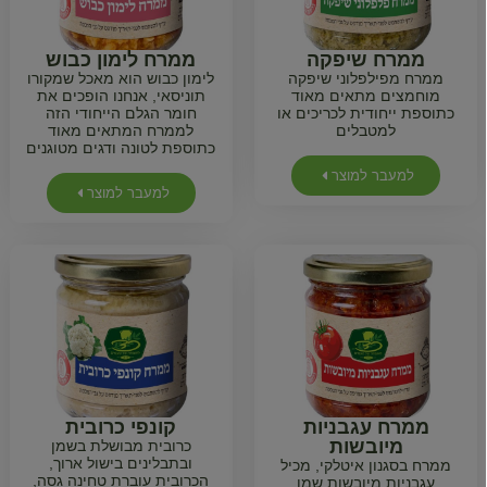
ממרח שיפקה
ממרח לימון כבוש
ממרח מפילפלוני שיפקה
לימון כבוש הוא מאכל שמקורו
מוחמצים מתאים מאוד
תוניסאי, אנחנו הופכים את
כתוספת ייחודית לכריכים או
חומר הגלם הייחודי הזה
למטבלים
לממרח המתאים מאוד
כתוספת לטונה ודגים מטוגנים
למעבר למוצר
למעבר למוצר
ממרח עגבניות
קונפי כרובית
מיובשות
כרובית מבושלת בשמן
ובתבלינים בישול ארוך,
ממרח בסגנון איטלקי, מכיל
הכרובית עוברת טחינה גסה,
עגבניות מיובשות שמן