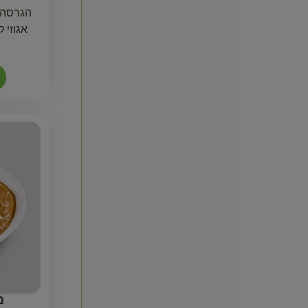
הגרסה ש
אגוזי 
מ