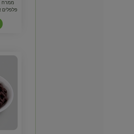
ממרח בס
פלפלים א