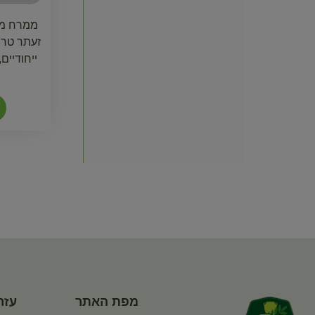
ממרח מע
זעתר טרי
ייחודיי
מפת האתר
עזר