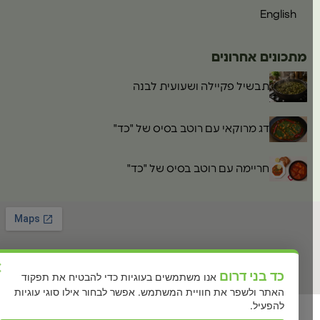
English
מתכונים אחרונים
תבשיל פקיילה ושעועית לבנה
דג מרוקאי עם רוטב בסיס של "כד"
חריימה עם רוטב בסיס של "כד"
×
כד בני דרום
אנו משתמשים בעוגיות כדי להבטיח את תפקוד
האתר ולשפר את חוויית המשתמש. אפשר לבחור אילו סוגי עוגיות
להפעיל.