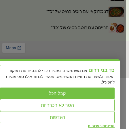
דג מרוקאי עם רוטב בסיס של "כד"
חריימה עם רוטב בסיס של "כד"
×
כד בני דרום
אנו משתמשים בעוגיות כדי להבטיח את תפקוד
האתר ולשפר את חוויית המשתמש. אפשר לבחור אילו סוגי עוגיות
להפעיל.
כל הזכויות שמורות לכד משפחה של טעמים Ⓒ2026
קבל הכל
created by nuni design
הסר לא הכרחיות
העדפות
מדיניות הפרטיות