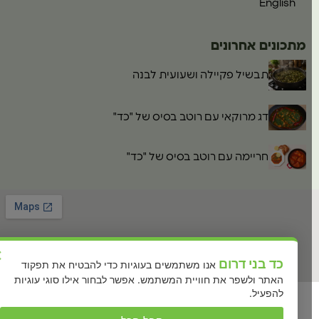
English
מתכונים אחרונים
תבשיל פקיילה ושעועית לבנה
דג מרוקאי עם רוטב בסיס של "כד"
חריימה עם רוטב בסיס של "כד"
×
כד בני דרום
אנו משתמשים בעוגיות כדי להבטיח את תפקוד
האתר ולשפר את חוויית המשתמש. אפשר לבחור אילו סוגי עוגיות
להפעיל.
כל הזכויות שמורות לכד משפחה של טעמים Ⓒ2026