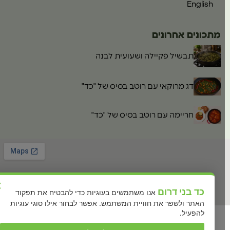
English
מתכונים אחרונים
תבשיל פקיילה ושעועית לבנה
דג מרוקאי עם רוטב בסיס של "כד"
חריימה עם רוטב בסיס של "כד"
×
כד בני דרום
אנו משתמשים בעוגיות כדי להבטיח את תפקוד
האתר ולשפר את חוויית המשתמש. אפשר לבחור אילו סוגי עוגיות
להפעיל.
כל הזכויות שמורות לכד משפחה של טעמים Ⓒ2026