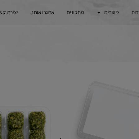
דות
מוצרים
מתכונים
אתגרו אותנו
יצירת קש
לנו היא צמחונית,
י עמוק
ח (קנולה וזית), אגוזי קשיו
שבבי שום יבש, מווסת
ומר משמר (פוטסיום