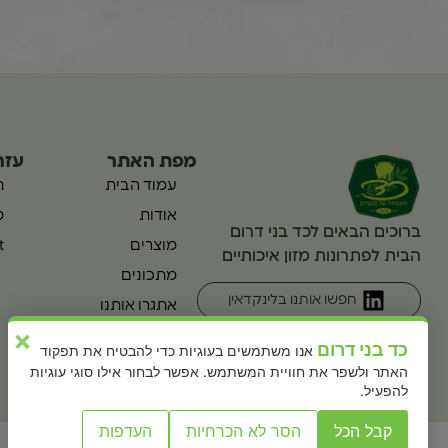
מפת האתר
עזר
עמוד הבית
ת
אודות
מ
ברוכים הבאים לכד בני דרום
מוצרים
t
הבית לפתרונות מזון איכותיים
מתכונים
חפשו אותנו בלינקדאין
אתגרו אותנו
×
יצירת קשר
כד בני דרום
אנו משתמשים בעוגיות כדי להבטיח את תפקוד
English
האתר ולשפר את חוויית המשתמש. אפשר לבחור אילו סוגי עוגיות
להפעיל.
קבל הכל
הסר לא הכרחיות
העדפות