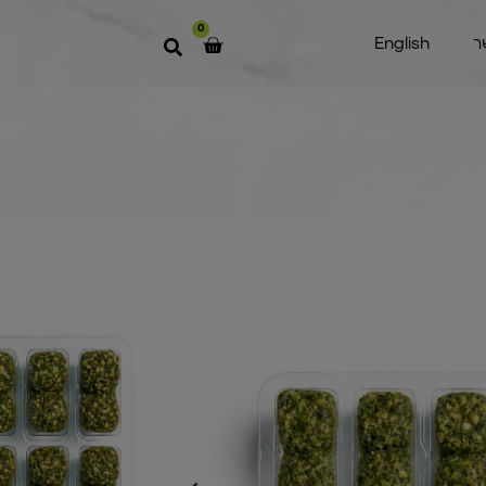
0
ר
English