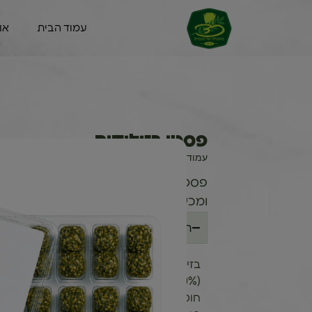
עמוד הבית
או
פסטו בזיליקום
עמוד הבית
/
קמעונאי
/
יבש
/ פסטו בזיליקום
פסטו הוא ממרח בסגנון איטלקי הגרסה ש
ומכילה אגוזי קשיו שנותנים לה טעם אגוז
רכיבים
בזיליקום טרי (48%), שמנים מן הצומ
(10%), מלח שולחן, מייצב (סיבי הדרים), 
חומציות (מלח לימון), פלפל שחור טחון, ח