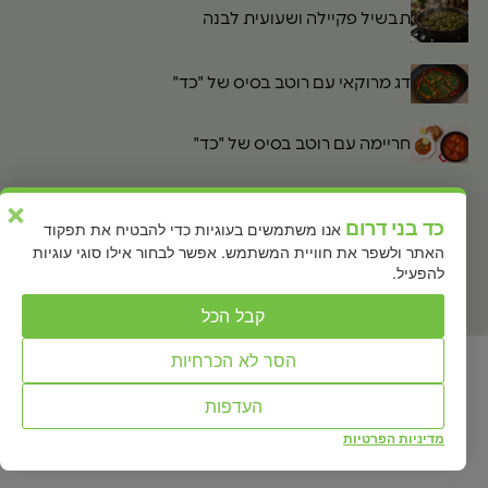
תבשיל פקיילה ושעועית לבנה
דג מרוקאי עם רוטב בסיס של "כד"
חריימה עם רוטב בסיס של "כד"
×
כד בני דרום
אנו משתמשים בעוגיות כדי להבטיח את תפקוד
האתר ולשפר את חוויית המשתמש. אפשר לבחור אילו סוגי עוגיות
להפעיל.
קבל הכל
הסר לא הכרחיות
כל הזכויות שמורות לכד משפחה של טעמים Ⓒ2026
created by nuni design
העדפות
מדיניות הפרטיות