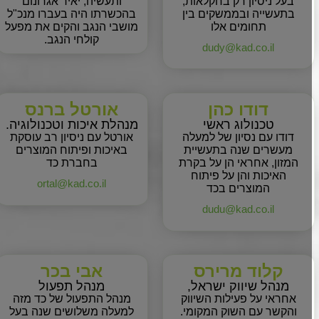
בעל ניסיון רק בחקלאות,
ותעשיה, יאיר אגרונום
בתעשייה ובממשקים בין
בהכשרתו היה בעברו מנכ"ל
תחומים אלו
מושבי הנגב והקים את מפעל
קולחי הנגב.
dudy@kad.co.il
דודו כהן
אורטל ברנס
טכנולוג ראשי
מנהלת איכות וטכנולוגיה.
דודו עם נסיון של למעלה
אורטל עם ניסיון רב עוסקת
מעשרים שנה בתעשיית
באיכות ופיתוח המוצרים
המזון, אחראי הן על בקרת
בחברת כד
האיכות והן על פיתוח
ortal@kad.co.il
המוצרים בכד
dudu@kad.co.il
קלוד מרירס
אבי בכר
מנהל שיווק ישראל,
מנהל תפעול
אחראי
על
פעילות
השיווק
מנהל התפעול של כד מזה
והקשר
עם
השוק
המקומי.
למעלה משלושים שנה בעל