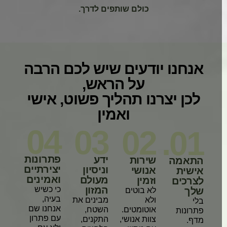
כולם שותפים לדרך.
אנחנו יודעים שיש לכם הרבה
על הראש,
לכן יצרנו תהליך פשוט, אישי
ואמין
04
03
02
01.
פתרונות
ידע
שירות
התאמה
יצירתיים
וניסיון
אנושי
אישית
ואמינים
מעולם
וזמין
לצרכים
המזון
כי כשיש
שלך
לא בוטים
בעיה,
ולא
מבינים את
בלי
אנחנו שם
אוטומטים.
השטח,
פתרונות
עם פתרון
צוות אנושי,
התקנים,
מדף.