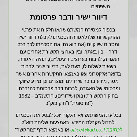
משפטיים.
דיוור ישיר ודבר פרסומת
בכפוף למסירת המשתמש ו/או הלקוח את פרטי
ההתקשרות שלו לאגודה והסכמתו לקבלת דיוור ישיר
ומסרים שיווקיים (אם הוא נתן את הסכמתו לכך בכל
דרך – בין באתר, ובין בערוצי תקשורת אחרים עם
האגודה, לרבות בערוצים דיגיטליים), תהיה האגודה,
רשאית לשלוח לו, מעת לעת, בדיוור ישיר, לרבות
בדואר אלקטרוני ו/או באמצעי התקשרות אחרים אשר
מסר, מידע בדבר שירותים ומוצרים וכן מידע שיווקי
ופרסומי של האגודה, לרבות דבר פרסומת כהגדרתו
בחוק התקשורת (בזק ושידורים), התשמ"ב – 1982
("פרסומת" ו"חוק בזק").
בכל עת המשתמש ו/או הלקוח יוכל לבטל את הסכמתו
ולחדול מקבלת המידע, באמצעות שליחת דוא"ל
לכתובת office@kad.co.il
או באמצעות דף "צור קשר"