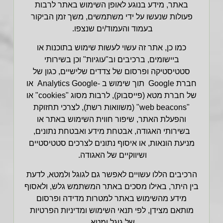
באתר, מידע בנוגע לאופן השימוש באתר לרבות
פעולות שנעשו על ידי משתמשים, משך זמן הביקור
בעמוד והעמוד/ים שנצפו.
כמו כן, אתר זה עשוי לעשות שימוש בתוכנות או
ביישומים, ברכיבים וב"עוגיות" וכן בשירותי
סטטיסטיקה ופרסום של צדדים שלישיים, כגון של
חברת Google תוך שימוש ב -Analytics Google או
של חברת מטא (פייסבוק), לרבות מסוג "cookies" או
"web beacons" (משוואות רשת), לצרכי תחזוקת
והפעלת האתר, שיפור חווית השימוש באתר או
בשירותי האגודה, אבטחת מידע ואבטחת נתונים,
מניעת הונאות, או איסוף נתונים לצרכים סטטיסטיים
ושיווקיים של האגודה.
הרכיבים הללו עשויים לאפשר גם לגוגל ולמטא, לדעת
בין היתר, באילו מסכים באתר המשתמש גלש, ולאסוף
מידע מהשימוש באתר למטרות מדידה ופרסום
מותאם מצידן, לפי תנאי השימוש ומדיניות הפרטיות
של גוגל ומטא.